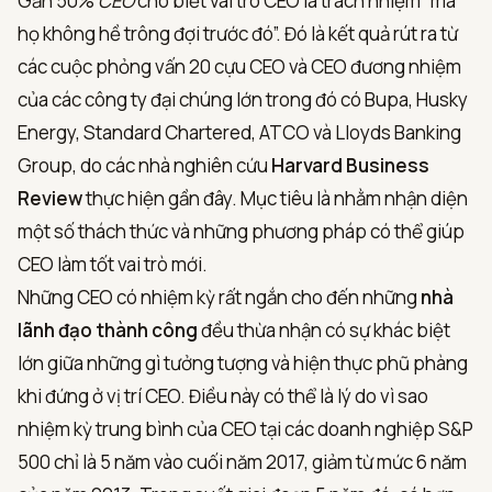
Gần 50%
CEO
cho biết vai trò CEO là trách nhiệm “mà
họ không hề trông đợi trước đó”. Đó là kết quả rút ra từ
các cuộc phỏng vấn 20 cựu CEO và CEO đương nhiệm
của các công ty đại chúng lớn trong đó có Bupa, Husky
Energy, Standard Chartered, ATCO và Lloyds Banking
Group, do các nhà nghiên cứu
Harvard Business
Review
thực hiện gần đây. Mục tiêu là nhằm nhận diện
một số thách thức và những phương pháp có thể giúp
CEO làm tốt vai trò mới.
Những CEO có nhiệm kỳ rất ngắn cho đến những
nhà
lãnh đạo thành công
đều thừa nhận có sự khác biệt
lớn giữa những gì tưởng tượng và hiện thực phũ phàng
khi đứng ở vị trí CEO. Điều này có thể là lý do vì sao
nhiệm kỳ trung bình của CEO tại các doanh nghiệp S&P
500 chỉ là 5 năm vào cuối năm 2017, giảm từ mức 6 năm