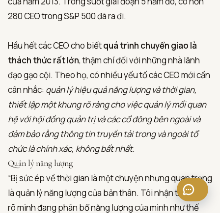
của năm 2013. Trong suốt giai đoạn 5 năm đó, có hơn
280 CEO trong S&P 500 đã ra đi.
Hầu hết các CEO cho biết
quá trình chuyển giao là
thách thức rất lớn
, thậm chí đối với những nhà lãnh
đạo gạo cội. Theo họ, có nhiều yếu tố các CEO mới cần
cân nhắc:
quản lý hiệu quả năng lượng và thời gian,
thiết lập một khung rõ ràng cho việc quản lý mối quan
hệ với hội đồng quản trị và các cổ đông bên ngoài và
đảm bảo rằng thông tin truyền tải trong và ngoài tổ
chức là chính xác, không bất nhất.
Quản lý năng lượng
“Bị sức ép về thời gian là một chuyện nhưng quan trọng
là quản lý năng lượng của bản thân. Tôi nhận thức rất
rõ mình đang phân bổ năng lượng của mình như thế