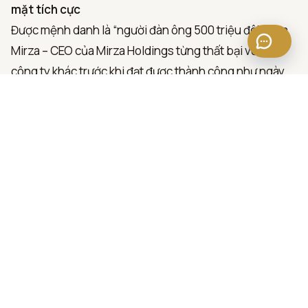
mặt tích cực
Được mệnh danh là “người đàn ông 500 triệu đô”, Com
Mirza – CEO của Mirza Holdings từng thất bại với 8
công ty khác trước khi đạt được thành công như ngày
hôm nay. Ông hiện điều hành đế chế với doanh thu 9
con số và hơn 600 nhân viên.
Dưới đây là những chia sẻ của ông về thói quen dẫn
đường cho những thành công của mình:
Một vài thói quen, nếu kiên trì theo đuổi, sẽ mang lại
cho bạn những thành công to lớn. 2 thói quen có ảnh
hưởng nhất đến sự thành công của tôi là dậy sớm, làm
việc sớm và luôn cố gắng nhìn vào mặt tươi sáng của
cuộc sống.
Là một thành viên của “câu lạc bộ 5 giờ sáng”, mỗi ngày,
trước khi phần còn lại của thế giới tỉnh giấc, tôi làm việc