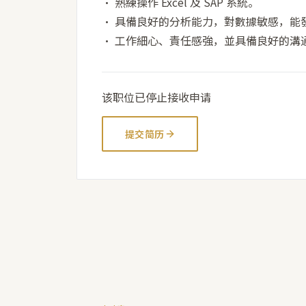
• 熟練操作 Excel 及 SAP 系統。
• 具備良好的分析能力，對數據敏感，能
• 工作細心、責任感強，並具備良好的溝
该职位已停止接收申请
提交简历