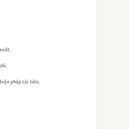
xuất.
phí.
biện pháp cải tiến.