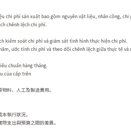
ệu chi phí sản xuất bao gồm nguyên vật liệu, nhân công, chi
ch chênh lệch chi phí.
h kiểm soát chi phí và giám sát tình hình thực hiện chi phí.
ăm, ước tính chi phí và theo dõi chênh lệch giữa thực tế và 
tiêu chuẩn hàng tháng.
u của cấp trên
原物料、人工及製造費用。
成本執行狀況。
實際支出與預算之間的差異。