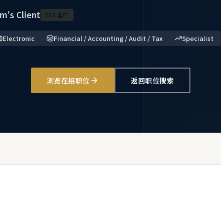
m's Client
ESS 客户
Electronic
Financial / Accounting / Audit / Tax
Specialist
浏览在招职位
返回职位搜索